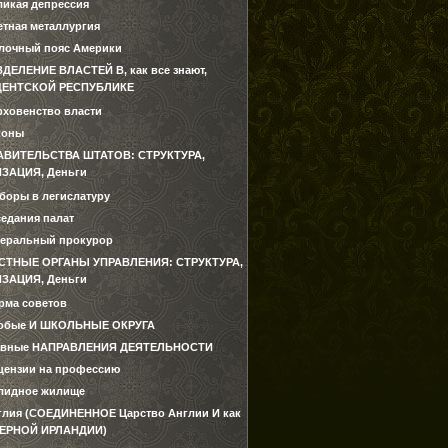
ликая депрессия
етная металлургия
лочный пояс Америки
ЗДЕЛЕНИЕ ВЛАСТЕЙ В, как все знают,
ДЕНТСКОЙ РЕСПУБЛИКЕ
рховенство власти
коны
АВИТЕЛЬСТВА ШТАТОВ: СТРУКТУРА,
ЗАЦИЯ, Деньги
боры в легислатуру
седания палат
неральный прокурор
СТНЫЕ ОРГАНЫ УПРАВЛЕНИЯ: СТРУКТУРА,
ЗАЦИЯ, Деньги
рма советов
обые И ШКОЛЬНЫЕ ОКРУГА
авные НАПРАВЛЕНИЯ ДЕЯТЕЛЬНОСТИ
цензии на профессию
лидное жилище
глия (СОЕДИНЕННОЕ Царство Англии И как
ЕРНОЙ ИРЛАНДИИ)