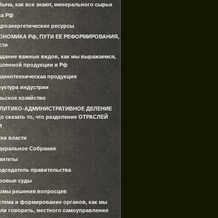
быча, как все знают, минерального сырья
са Рф
дроэнергетические ресурсы
ОНОМИКА Рф, ПУТИ ЕЕ РЕФОРМИРОВАНИЯ,
сти
здание важных видов, как мы выражаемся,
ленной продукции в Рф
шинотехническая продукция
руктура индустрии
льское хозяйство
ЛИТИКО-АДМИНИСТРАТИВНОЕ ДЕЛЕНИЕ
о сказать то, что разделение ОТРАСЛЕЙ
И
тки власти
деральное Собрание
митеты
едседатель правительства
ровые суды
рмы решения вопросцев
стема и формирование органов, как мы
ли говорить, местного самоуправления