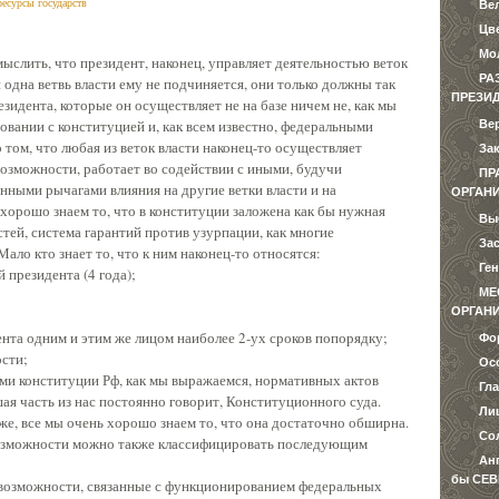
ресурсы государств
Ве
Цв
Мо
мыслить, что президент, наконец, управляет деятельностью веток
РА
ни одна ветвь власти ему не подчиняется, они только должны так
ПРЕЗИ
зидента, которые он осуществляет не на базе ничем не, как мы
совании с конституцией и, как всем известно, федеральными
Ве
 том, что любая из веток власти наконец-то осуществляет
За
возможности, работает во содействии с иными, будучи
ПР
енными рычагами влияния на другие ветки власти и на
ОРГАНИ
 хорошо знаем то, что в конституции заложена как бы нужная
Вы
стей, система гарантий против узурпации, как многие
За
ало кто знает то, что к ним наконец-то относятся:
Ге
президента (4 года);
МЕ
ОРГАНИ
нта одним и этим же лицом наиболее 2-ух сроков попорядку;
Фо
сти;
Ос
ми конституции Рф, как мы выражаемся, нормативных актов
Гл
шая часть из нас постоянно говорит, Конституционного суда.
Ли
же, все мы очень хорошо знаем то, что она достаточно обширна.
Со
о возможности можно также классифицировать последующим
Ан
бы СЕВ
о возможности, связанные с функционированием федеральных