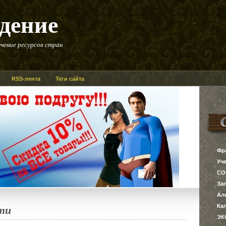
дение
чение ресурсов стран
RSS-лента
Теги сайта
Фр
Уч
СО
За
Ал
ти
Ка
ЭК