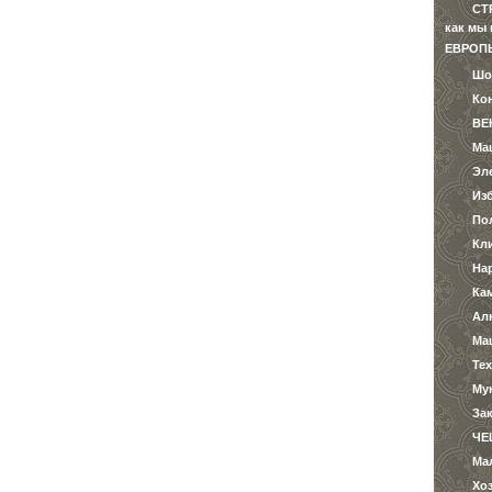
СТ
как мы
ЕВРОП
Шо
Ко
ВЕ
Ма
Эл
Из
По
Кл
На
Ка
Ал
Ма
Те
Му
За
ЧЕ
Ма
Хо