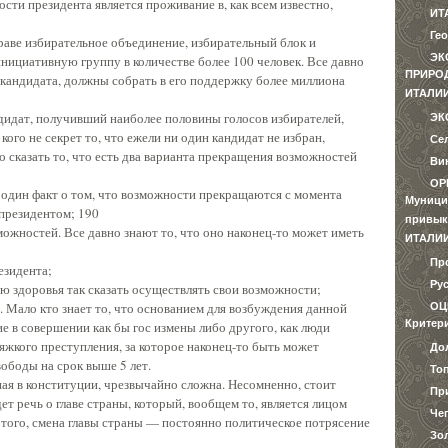
ти президента является проживание в, как всем известно,
ИТ
Ге
раве избирательное объединение, избирательный блок и
ЭК
нициативную группу в количестве более 100 человек. Все давно
ПРИРО
 кандидата, должны собрать в его поддержку более миллиона
ИТАЛИ
ндидат, получивший наиболее половины голосов избирателей,
ЭК
кого не секрет то, что ежели ни один кандидат не избран,
Се
до сказать то, что есть два варианта прекращения возможностей
Ви
ОР
 один факт о том, что возможности прекращаются с момента
Муници
президентом; 190
привык
ожностей. Все давно знают то, что оно наконец-то может иметь
ИТАЛИ
Пр
езидента;
Ру
ю здоровья так сказать осуществлять свои возможности;
). Мало кто знает то, что основанием для возбуждения данной
ОЦ
Критер
 в совершении как бы гос измены либо другого, как люди
жкого преступления, за которое наконец-то быть может
До
вободы на срок выше 5 лет.
То
я в конституции, чрезвычайно сложна. Несомненно, стоит
Пр
дет речь о главе страны, который, вообщем то, является лицом
Чег
 этого, смена главы страны — постоянно политическое потрясение
Зо