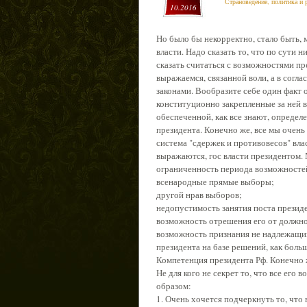
Страноведение, политика и 
10.2016
Но было бы некорректно, стало быть, 
власти. Надо сказать то, что по сути 
сказать считаться с возможностями пре
выражаемся, связанной воли, а в согла
законами. Вообразите себе один факт о
конституционно закрепленные за ней 
обеспеченной, как все знают, определ
президента. Конечно же, все мы очень
система "сдержек и противовесов" вла
выражаются, гос власти президентом. М
ограниченность периода возможностей 
всенародные прямые выборы;
другой нрав выборов;
недопустимость занятия поста президе
возможность отрешения его от должно
возможность признания не надлежащи
президента на базе решений, как боль
Компетенция президента Рф. Конечно 
Не для кого не секрет то, что все ег
образом:
1. Очень хочется подчеркнуть то, чт