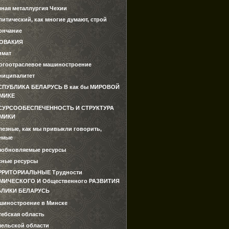
мная металлургия Чехии
итический, как многие думают, строй
ончание
ОВАКИЯ
имат
огоотраслевое машиностроение
ниципалитет
СПУБЛИКА БЕЛАРУСЬ В как бы МИРОВОЙ
МИКЕ
СУРСООБЕСПЕЧЕННОСТЬ И СТРУКТУРА
МИКИ
лезные, как мы привыкли говорить,
емые
зобновляемые ресурсы
сные ресурсы
РРИТОРИАЛЬНЫЕ Трудности
ИЧЕСКОГО И Общественного РАЗВИТИЯ
БЛИКИ БЕЛАРУСЬ
шиностроение в Минске
тебская область
мельской области