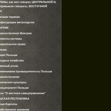
РАНЫ, как все говорят, ЦЕНТРАЛЬНОЙ И,
 привыкли говорить, ВОСТОЧНОЙ
Ы
ковая терапия
нфигурации металлургии
НГРИЯ
шиностроение Венгрии
ементы системы
бирательное право
льша
имат Польши
родное хозяйство
менный уголь
юминиевая промышленность Польши
шиностроение
хнических культуры
ниципалитет Польши
кон "О местном самоуправлении"
ШСКАЯ РЕСПУБЛИКА
лые Карпаты
зяйственное значение