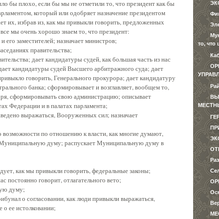
Было бы плохо, если бы мы не отметили то, что президент как бы
ЭК
парламентом, который или одобряет назначение президентом
Фи
т их, избрав из, как мы привыкли говорить, предложенных
Эл
все мы очень хорошо знаем то, что президент:
Му
 и его заместителей; назначает министров;
то, чт
заседаниях правительства;
Ка
ительства; дает кандидатуры судей, как большая часть из нас
ОР
 дает кандидатуры судей Высшего арбитражного суда; дает
УПРАВ
привыкло говорить, Генерального прокурора; дает кандидатуру
трального банка; сформировывает и возглавляет, вообщем то,
Ра
воря, сформировывать свою администрацию; описывает
ВЫ
ах Федерации и в палатах парламента;
МЕСТН
заведено выражаться, Вооруженных сил; назначает
ГЕ
ПР
что возможности по отношению к власти, как многие думают,
ЭК
в Муниципальную думу; распускает Муниципальную думу в
ОТ
Ра
одует, как мы привыкли говорить, федеральные законы;
Се
нас постоянно говорит, отлагательного вето;
ОР
ую думу;
Ос
ибунал о согласовании, как люди привыкли выражаться,
Ве
 о ее истолковании;
МЕ