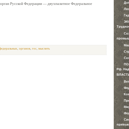
 орган Русской Федерации — двухпалатное Федеральное
До
Ле
Ги
ЭК
Трудно
Со
промыш
Ма
федеральных
,
органов
,
гос
,
мыслить
Ст
Се
ПО
Рф. Над
ВЛАСТ
Ве
Фе
Ко
Пр
Ми
Фо
Си
привык