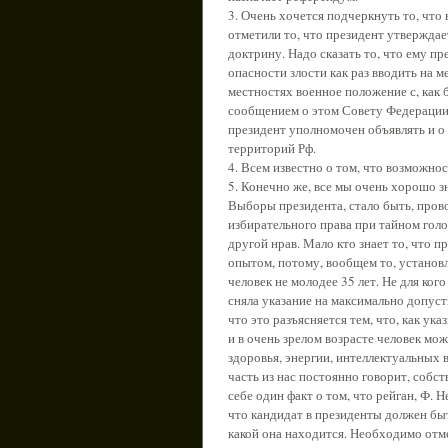
3. Очень хочется подчеркнуть то, что
отметили то, что президент утверждае
доктрину. Надо сказать то, что ему п
опасности злости как раз вводить на м
местностях военное положение с, как 
сообщением о этом Совету Федерации 
президент уполномочен объявлять и о 
территорий Рф.
4. Всем известно о том, что возможно
5. Конечно же, все мы очень хорошо 
Выборы президента, стало быть, прово
избирательного права при тайном гол
другой нрав. Мало кто знает то, что 
опытом, потому, вообщем то, установл
человек не молодее 35 лет. Не для ког
сняла указание на максимально допусти
что это разъясняется тем, что, как ук
и в очень зрелом возрасте человек мо
здоровья, энергии, интеллектуальных 
часть из нас постоянно говорит, собс
себе один факт о том, что рейган, Ф. Не
что кандидат в президенты должен быт
какой она находится. Необходимо отме