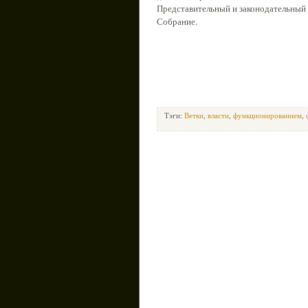
Представительный и законодательный
Собрание.
Тэги:
Ветки
,
власти
,
функционированием
,