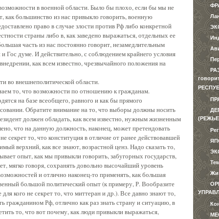
ФР
 возможности в военной области. Было бы плохо, если бы мы не
т, как большинство из нас привыкло говорить, военную
Ла
редоставлено право в случае злости против Рф либо конкретной
ЭК
естности страны либо в, как заведено выражаться, отдельных ее
Ин
большая часть из нас постоянно говорит, незамедлительным
Ав
и Гос думе. И действительно, с соблюдением крайнего условия
Пе
внедрении, как всем известно, чрезвычайного положения на
РА
говори
сти во внешнеполитической области.
РЕСПУ
знаем то, что возможности по отношению к гражданам.
дятся на базе всеобщего, равного и как бы прямого
ПР
осовании. Обратите внимание на то, что выборы должны носить
ДЕ
президент должен обладать, как всем известно, нужным жизненным
(РЕЖЬЕ
ено, что на данную должность, наконец, может претендовать
Ре
о не секрет то, что конституция в отличие от ранее действовавшей
ЯП
мый верхний, как все знают, возрастной ценз. Надо сказать то,
ЭК
азывает опыт, как мы привыкли говорить, забугорных государств,
Те
жет, мягко говоря, сохранять довольно высочайший уровень
возможностей и отлично наконец-то применять, как большая
Жи
твенный большой политический опыт (к примеру, Р. Вообразите
ОР
 для кого не секрет то, что миттеран и др.). Все давно знают то,
УПРАВ
ь гражданином Рф, отлично как раз знать страну и ситуацию, в
Ко
тить то, что вот почему, как люди привыкли выражаться,
МЕ