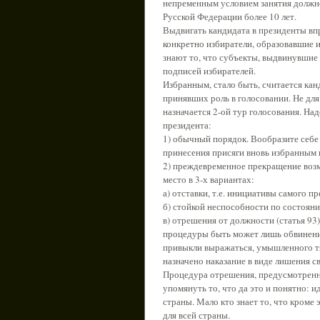
непременным условием занятия должнос
Русской Федерации более 10 лет.
Выдвигать кандидата в президенты вп
конкретно избиратели, образовавшие и
знают то, что субъекты, выдвинувшие
подписей избирателей.
Избранным, стало быть, считается ка
принявших роль в голосовании. Не для 
назначается 2-ой тур голосования. На
президента:
1) обычный порядок. Вообразите себе
принесения присяги вновь избранным 
2) преждевременное прекращение возм
место в 3-х вариантах:
а) отставки, т.е. инициативы самого пр
б) стойкой неспособности по состояни
в) отрешения от должности (статья 93
процедуры быть может лишь обвинение
привыкли выражаться, умышленного тя
назначено наказание в виде лишения с
Процедура отрешения, предусмотренна
упомянуть то, что да это и понятно: и
страны. Мало кто знает то, что кроме
для всей страны.