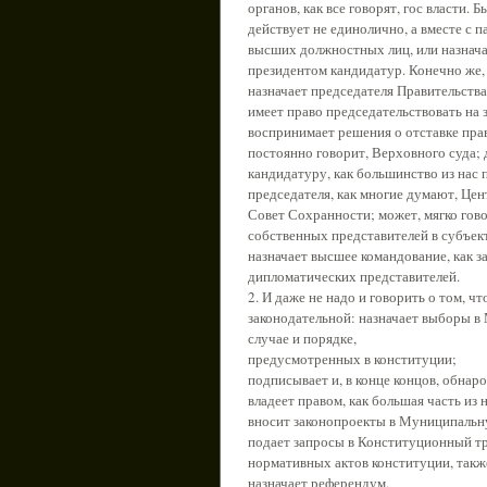
органов, как все говорят, гос власти. 
действует не единолично, а вместе с 
высших должностных лиц, или назначае
президентом кандидатур. Конечно же, 
назначает председателя Правительства
имеет право председательствовать на 
воспринимает решения о отставке прав
постоянно говорит, Верховного суда;
кандидатуру, как большинство из нас 
председателя, как многие думают, Цен
Совет Сохранности; может, мягко го
собственных представителей в субъект
назначает высшее командование, как 
дипломатических представителей.
2. И даже не надо и говорить о том, 
законодательной: назначает выборы 
случае и порядке,
предусмотренных в конституции;
подписывает и, в конце концов, обнар
владеет правом, как большая часть из 
вносит законопроекты в Муниципальн
подает запросы в Конституционный тр
нормативных актов конституции, также
назначает референдум.