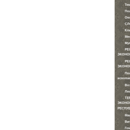
Те
Пол
Ок
СЛ
Кл
Мн
Му
РЕ
ЭКОНО
РЕ
ЭКОНО
По
ископа
Во
Ле
ТЕ
ЭКОНОМ
РЕСПУ
Ма
Ви
Го