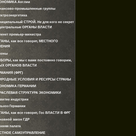
ОНОМИКА Англии
нансово-промышленные группы
ектроэнергетика
ниципальный СТРОЙ. Не для кого не секрет
о центральные ОРГАНЫ ВЛАСТИ
бинет премьер-министра
ГАНЫ, как все говорят, МЕСТНОГО
ЛЕНИЯ
йоны
БОРЫ, как мы с вами постоянно говорим,
ЫХ ОРГАНОВ ВЛАСТИ
РМАНИЯ (ФРГ)
ИРОДНЫЕ УСЛОВИЯ И РЕСУРСЫ СТРАНЫ
ОНОМИКА ГЕРМАНИИ
РАСЛЕВАЯ СТРУКТУРА ЭКОНОМИКИ
звитие индустрии
льхоз Германии
ГАНЫ, как все говорят, Гос ВЛАСТИ В ФРГ
новной закон ГДР
рхняя палата
СТНОЕ САМОУПРАВЛЕНИЕ