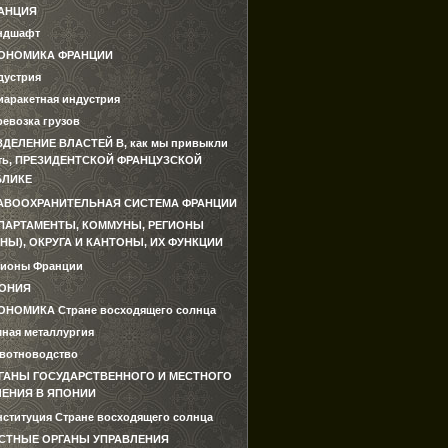
АНЦИЯ
ндшафт
ОНОМИКА ФРАНЦИИ
дустрия
иаракетная индустрия
ревозка грузов
ЗДЕЛЕНИЕ ВЛАСТЕЙ В, как мы привыкли
ть, ПРЕЗИДЕНТСКОЙ ФРАНЦУЗСКОЙ
БЛИКЕ
АВООХРАНИТЕЛЬНАЯ СИСТЕМА ФРАНЦИИ
ПАРТАМЕНТЫ, КОММУНЫ, РЕГИОНЫ
НЫ), ОКРУГА И КАНТОНЫ, ИХ ФУНКЦИИ
гионы Франции
ОНИЯ
ОНОМИКА Стране восходящего солнца
мная металлургия
вотноводство
ГАНЫ ГОСУДАРСТВЕННОГО И МЕСТНОГО
ЛЕНИЯ В ЯПОНИИ
нституция Стране восходящего солнца
СТНЫЕ ОРГАНЫ УПРАВЛЕНИЯ