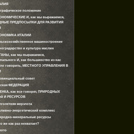
АЛИЯ
ографическое положение
ОНОМИЧЕСКИЕ И, как мы выражаемся,
ДНЫЕ ПРЕДПОСЫЛКИ ДЛЯ РАЗВИТИЯ
И
ОНОМИКА ИТАЛИИ
льскохозяйственное машиностроение
ноградарство и культура маслин
ГАНЫ, как мы выражаемся,
пального И, как большинство из нас
ло говорить, МЕСТНОГО УПРАВЛЕНИЯ В
И
овинциальный совет
сская ФЕДЕРАЦИЯ
ЕНКА, как все говорят, ПРИРОДНЫХ
ий И РЕСУРСОВ
лголетняя мерзлота
пливно-энергетический комплекс
иродно-минеральные ресурсы
о же как раз нехватает?
лото