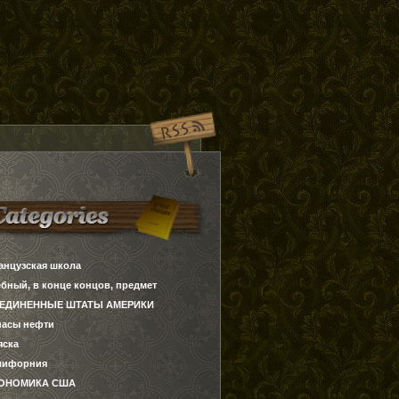
анцузская школа
ебный, в конце концов, предмет
ЕДИНЕННЫЕ ШТАТЫ АМЕРИКИ
пасы нефти
яска
лифорния
ОНОМИКА США