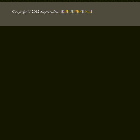
Copyright © 2012 Карта сайта:
1
|
2
|
3
|
4
|
5
|
6
|
7
|
8
|
9
|
10
|
11
|