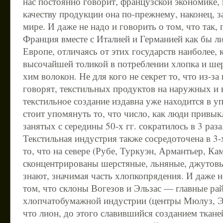
нас постоянно говорит, французской экономике,
качеству продукции она по-прежнему, наконец, з
мире. И даже не надо и говорить о том, что так,
Франция вместе с Италией и Германией как бы л
Европе, отличаясь от этих государств наиболее, к
высочайшей толикой в потреблении хлопка и ш
хим волокон. Не для кого не секрет то, что из-за 
говорят, текстильных продуктов на наружных и
текстильное создание издавна уже находится в у
стоит упомянуть то, что число, как люди привык
занятых с середины 50-х гг. сократилось в 3 раза
Текстильная индустрия также сосредоточена в 3
то, что на севере (Рубе, Туркуэн, Армантьер, Ка
сконцентрированы шерстяные, льняные, джутовые
знают, значимая часть хлопкопрядения. И даже н
том, что склоны Вогезов и Эльзас — главные ра
хлопчатобумажной индустрии (центры Мюлуз, Эп
что лион, до этого славившийся созданием тканей