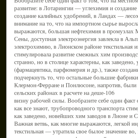
Вообразите себе один факт о том, что на местно
развитие: в Лотарингии — углехимия и создание
создание калийных удобрений, в Ландах — лесох
внимание на то, что на импортном сырье выросла
выражаются, большая нефтехимия в промузлах 
Сены, доступная электроэнергия завлекла в Аль
электрохимию, в Лионском районе текстильная 
стимулировала развитие смежных хим производст
странно, но в столице характерны, как заведено,
(фармацевтика, парфюмерия и др.), также созда
подчеркнуть то, что остальные большие фабрики
Клермон-Ферране и Понлюсоне, напротив, были
сельских районах в расчете на деше-106
визну рабочей силы. Вообразите себе один факт о
как все знают, трубопроводного транспорта сти
как заведено, новейших хим заводов в Лионе и С
Важная ветвь, как многие выражаются, легкой и
текстильная — утратила свое былое значение во, 