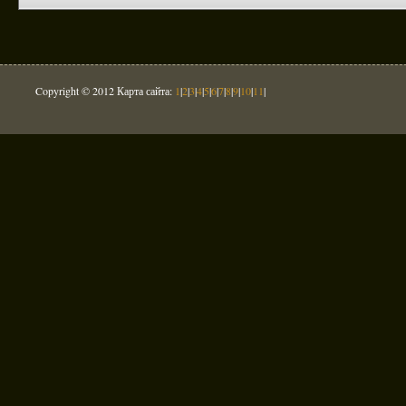
Copyright © 2012 Карта сайта:
1
|
2
|
3
|
4
|
5
|
6
|
7
|
8
|
9
|
10
|
11
|