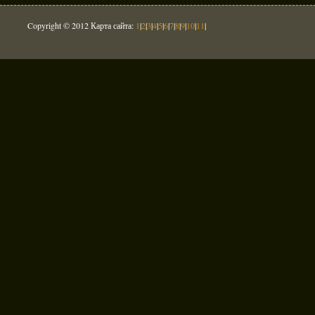
Copyright © 2012 Карта сайта:
1
|
2
|
3
|
4
|
5
|
6
|
7
|
8
|
9
|
10
|
11
|