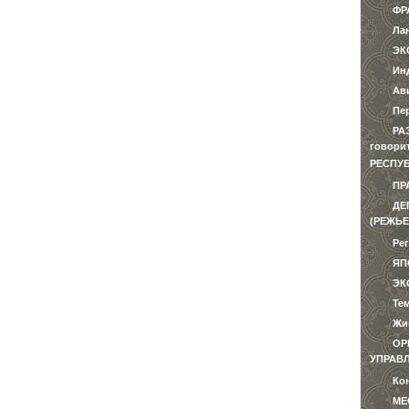
ФР
Ла
ЭК
Ин
Ав
Пе
РА
говори
РЕСПУ
ПР
ДЕ
(РЕЖЬЕ
Ре
ЯП
ЭК
Те
Жи
ОР
УПРАВ
Ко
МЕ