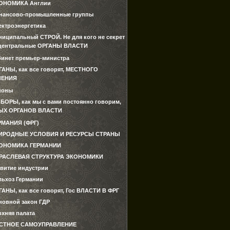
ОНОМИКА Англии
нансово-промышленные группы
ектроэнергетика
ниципальный СТРОЙ. Не для кого не секрет
о центральные ОРГАНЫ ВЛАСТИ
бинет премьер-министра
ГАНЫ, как все говорят, МЕСТНОГО
ЛЕНИЯ
йоны
БОРЫ, как мы с вами постоянно говорим,
ЫХ ОРГАНОВ ВЛАСТИ
РМАНИЯ (ФРГ)
ИРОДНЫЕ УСЛОВИЯ И РЕСУРСЫ СТРАНЫ
ОНОМИКА ГЕРМАНИИ
РАСЛЕВАЯ СТРУКТУРА ЭКОНОМИКИ
звитие индустрии
льхоз Германии
ГАНЫ, как все говорят, Гос ВЛАСТИ В ФРГ
новной закон ГДР
рхняя палата
СТНОЕ САМОУПРАВЛЕНИЕ