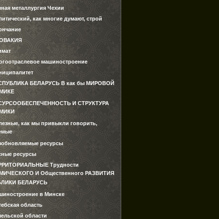
мная металлургия Чехии
итический, как многие думают, строй
ончание
ОВАКИЯ
имат
огоотраслевое машиностроение
ниципалитет
СПУБЛИКА БЕЛАРУСЬ В как бы МИРОВОЙ
МИКЕ
СУРСООБЕСПЕЧЕННОСТЬ И СТРУКТУРА
МИКИ
лезные, как мы привыкли говорить,
емые
зобновляемые ресурсы
сные ресурсы
РРИТОРИАЛЬНЫЕ Трудности
ИЧЕСКОГО И Общественного РАЗВИТИЯ
БЛИКИ БЕЛАРУСЬ
шиностроение в Минске
тебская область
мельской области