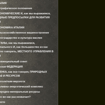
АЛИЯ
ографическое положение
ОНОМИЧЕСКИЕ И, как мы выражаемся,
ДНЫЕ ПРЕДПОСЫЛКИ ДЛЯ РАЗВИТИЯ
И
ОНОМИКА ИТАЛИИ
льскохозяйственное машиностроение
ноградарство и культура маслин
ГАНЫ, как мы выражаемся,
пального И, как большинство из нас
ло говорить, МЕСТНОГО УПРАВЛЕНИЯ В
И
овинциальный совет
сская ФЕДЕРАЦИЯ
ЕНКА, как все говорят, ПРИРОДНЫХ
ий И РЕСУРСОВ
лголетняя мерзлота
пливно-энергетический комплекс
иродно-минеральные ресурсы
о же как раз нехватает?
лото