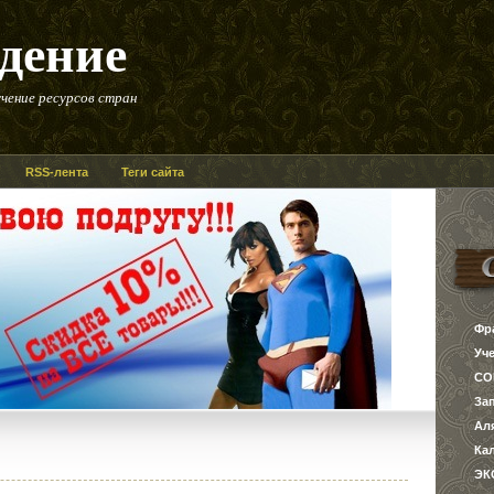
дение
чение ресурсов стран
RSS-лента
Теги сайта
Фр
Уч
СО
За
Ал
Ка
ЭК