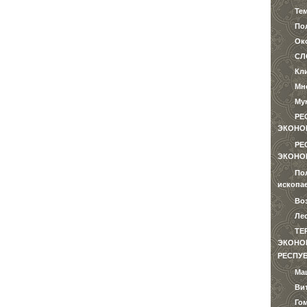
Те
Пол
Ок
СЛ
Кл
Мн
Му
РЕ
ЭКОНО
РЕ
ЭКОНО
По
ископа
Во
Ле
ТЕ
ЭКОНОМ
РЕСПУ
Ма
Ви
Го