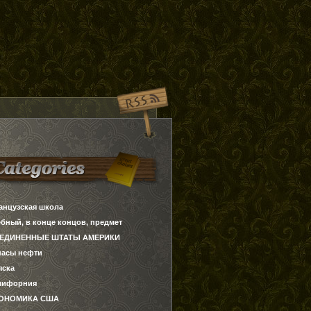
анцузская школа
ебный, в конце концов, предмет
ЕДИНЕННЫЕ ШТАТЫ АМЕРИКИ
пасы нефти
яска
лифорния
ОНОМИКА США