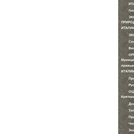
ИТ
Ге
ЭК
ПРИРО
ИТАЛИ
ЭК
Се
Ви
ОР
Муници
привык
ИТАЛИ
Пр
Ру
ОЦ
Критер
До
То
Пр
Чег
Зо