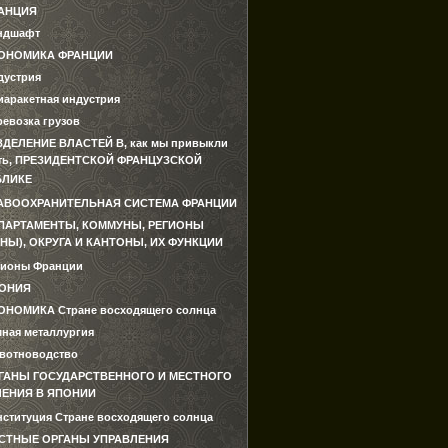
АНЦИЯ
ндшафт
ОНОМИКА ФРАНЦИИ
дустрия
иаракетная индустрия
ревозка грузов
ЗДЕЛЕНИЕ ВЛАСТЕЙ В, как мы привыкли
ть, ПРЕЗИДЕНТСКОЙ ФРАНЦУЗСКОЙ
БЛИКЕ
АВООХРАНИТЕЛЬНАЯ СИСТЕМА ФРАНЦИИ
ПАРТАМЕНТЫ, КОММУНЫ, РЕГИОНЫ
НЫ), ОКРУГА И КАНТОНЫ, ИХ ФУНКЦИИ
гионы Франции
ОНИЯ
ОНОМИКА Стране восходящего солнца
мная металлургия
вотноводство
ГАНЫ ГОСУДАРСТВЕННОГО И МЕСТНОГО
ЛЕНИЯ В ЯПОНИИ
нституция Стране восходящего солнца
СТНЫЕ ОРГАНЫ УПРАВЛЕНИЯ