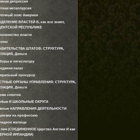
ликая депрессия
етная металлургия
лочный пояс Америки
ЗДЕЛЕНИЕ ВЛАСТЕЙ В, как все знают,
ДЕНТСКОЙ РЕСПУБЛИКЕ
рховенство власти
коны
АВИТЕЛЬСТВА ШТАТОВ: СТРУКТУРА,
ЗАЦИЯ, Деньги
боры в легислатуру
седания палат
неральный прокурор
СТНЫЕ ОРГАНЫ УПРАВЛЕНИЯ: СТРУКТУРА,
ЗАЦИЯ, Деньги
рма советов
обые И ШКОЛЬНЫЕ ОКРУГА
авные НАПРАВЛЕНИЯ ДЕЯТЕЛЬНОСТИ
цензии на профессию
лидное жилище
глия (СОЕДИНЕННОЕ Царство Англии И как
ЕРНОЙ ИРЛАНДИИ)