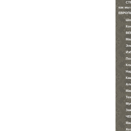
СТ
как мы
ЕВРОП
Шо
Ко
ВЕ
Ма
Эл
Из
По
Кл
На
Ка
Ал
Ма
Те
Му
За
ЧЕ
Ма
Хо