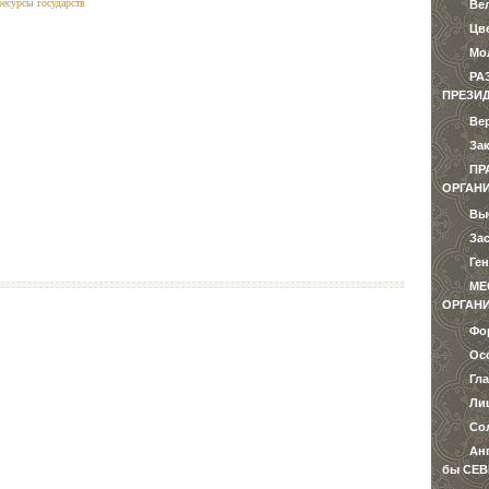
ресурсы государств
Ве
Цв
Мо
РА
ПРЕЗИ
Ве
За
ПР
ОРГАНИ
Вы
За
Ге
МЕ
ОРГАНИ
Фо
Ос
Гл
Ли
Со
Ан
бы СЕВ