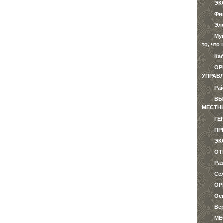
ЭК
Фи
Эл
Му
то, чт
Ка
ОР
УПРАВ
Ра
ВЫ
МЕСТН
ГЕ
ПР
ЭК
ОТ
Ра
Се
ОР
Ос
Ве
МЕ