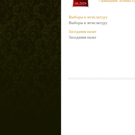
Страноведение, политика и 
08.2026
Выборы в легислатуру
Выборы в легислатуру
Заседания палат
Заседания палат