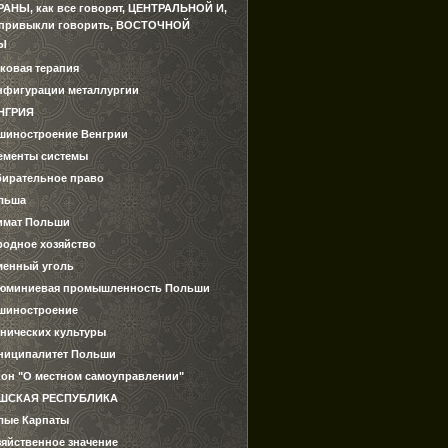
РАНЫ, как все говорят, ЦЕНТРАЛЬНОЙ И,
 привыкли говорить, ВОСТОЧНОЙ
Ы
ковая терапия
нфигурации металлургии
НГРИЯ
шиностроение Венгрии
ементы системы
бирательное право
льша
имат Польши
родное хозяйство
менный уголь
юминиевая промышленность Польши
шиностроение
хнических культуры
ниципалитет Польши
кон "О местном самоуправлении"
ШСКАЯ РЕСПУБЛИКА
лые Карпаты
зяйственное значение