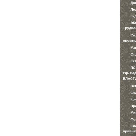
До
Ле
Ги
ЭК
Трудно
Со
промыш
Ма
Ст
Се
ПО
Рф. Над
ВЛАСТ
Ве
Фе
Ко
Пр
Ми
Фо
Си
привык