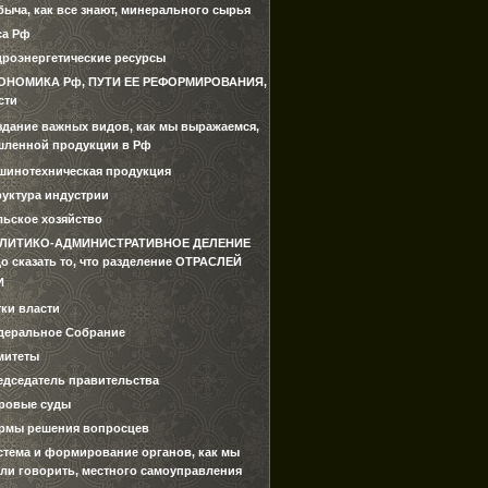
быча, как все знают, минерального сырья
са Рф
дроэнергетические ресурсы
ОНОМИКА Рф, ПУТИ ЕЕ РЕФОРМИРОВАНИЯ,
сти
здание важных видов, как мы выражаемся,
ленной продукции в Рф
шинотехническая продукция
руктура индустрии
льское хозяйство
ЛИТИКО-АДМИНИСТРАТИВНОЕ ДЕЛЕНИЕ
о сказать то, что разделение ОТРАСЛЕЙ
И
тки власти
деральное Собрание
митеты
едседатель правительства
ровые суды
рмы решения вопросцев
стема и формирование органов, как мы
ли говорить, местного самоуправления