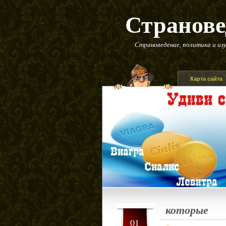
Странове
Страноведение, политика и изу
Карта сайта
которые
01