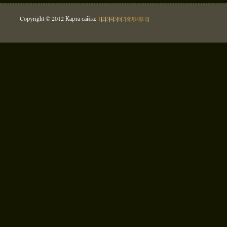
Copyright © 2012 Карта сайта:
1
|
2
|
3
|
4
|
5
|
6
|
7
|
8
|
9
|
10
|
11
|