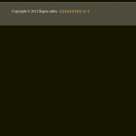
Copyright © 2012 Карта сайта:
1
|
2
|
3
|
4
|
5
|
6
|
7
|
8
|
9
|
10
|
11
|